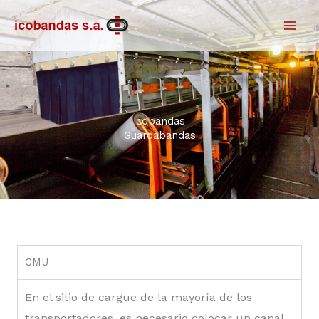
Ir
al
contenido
icobandas
Guardabandas
CMU
En el sitio de cargue de la mayoría de los
transportadores, es necesario colocar un canal