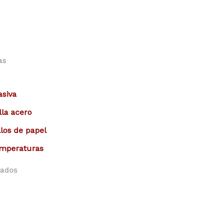
as
asiva
lla acero
los de papel
emperaturas
nados